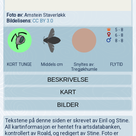
Foto av:
Arnstein Staverløkk
Bildelisens:
CC BY 3.0
5 - 8
6 - 8
8 - 8
KORT TUNGE
Middels cm
Snyltes av:
FLYTID
Tregjøkhumle
BESKRIVELSE
KART
BILDER
Tekstene på denne siden er skrevet av Eiril og Stine.
All kartinformasjon er hentet fra artsdatabanken,
kontrollert av Roald, og redigert av Stine. Foto er