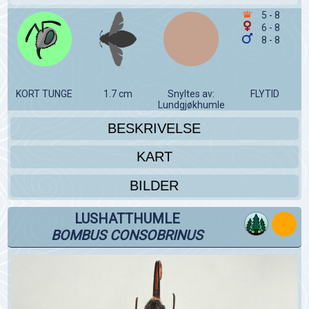
5 - 8
6 - 8
8 - 8
KORT TUNGE
1.7 cm
Snyltes av:
FLYTID
Lundgjøkhumle
BESKRIVELSE
KART
BILDER
LUSHATTHUMLE
BOMBUS CONSOBRINUS