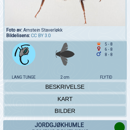
Foto av:
Arnstein Staverløkk
Bildelisens:
CC BY 3.0
5 - 8
6 - 8
8 - 8
LANG TUNGE
2 cm
FLYTID
BESKRIVELSE
KART
BILDER
JORDGJØKHUMLE