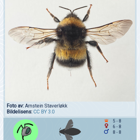
Foto av:
Arnstein Staverløkk
Bildelisens:
CC BY 3.0
5 - 8
6 - 8
8 - 8