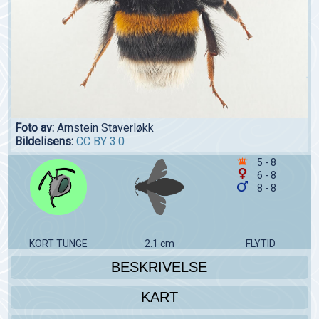
Foto av:
Arnstein Staverløkk
Bildelisens:
CC BY 3.0
5 - 8
6 - 8
8 - 8
KORT TUNGE
2.1 cm
FLYTID
BESKRIVELSE
KART