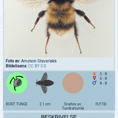
Foto av:
Arnstein Staverløkk
Bildelisens:
CC BY 3.0
5 - 8
6 - 8
8 - 8
KORT TUNGE
2.1 cm
Snyltes av:
FLYTID
Tundrahumle
BESKRIVELSE