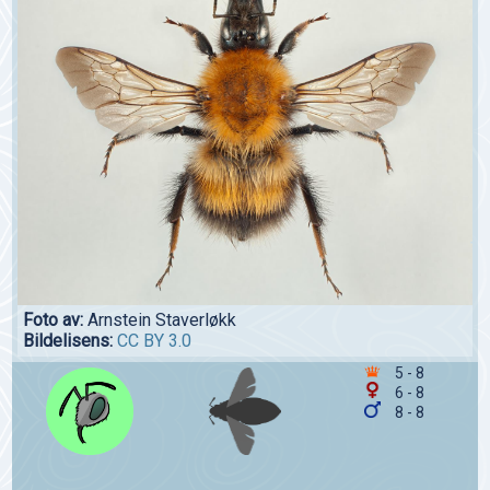
Foto av:
Arnstein Staverløkk
Bildelisens:
CC BY 3.0
5 - 8
6 - 8
8 - 8