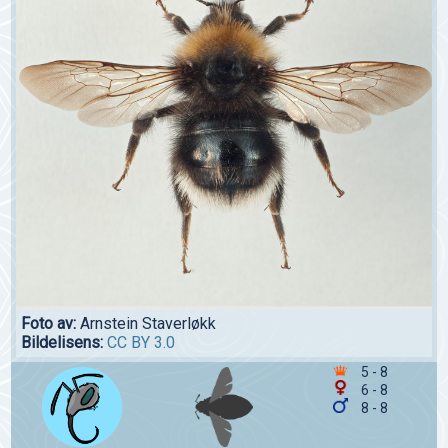
Foto av:
Arnstein Staverløkk
Bildelisens:
CC BY 3.0
5 - 8
6 - 8
8 - 8