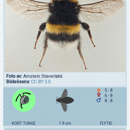
Foto av:
Arnstein Staverløkk
Bildelisens:
CC BY 3.0
5 - 8
6 - 8
8 - 8
KORT TUNGE
1.9 cm
FLYTID