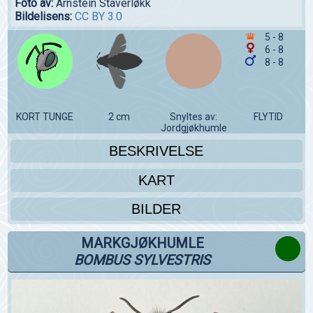
Foto av:
Arnstein Staverløkk
Bildelisens:
CC BY 3.0
5 - 8
6 - 8
8 - 8
KORT TUNGE
2 cm
Snyltes av:
FLYTID
Jordgjøkhumle
BESKRIVELSE
KART
BILDER
MARKGJØKHUMLE
BOMBUS SYLVESTRIS