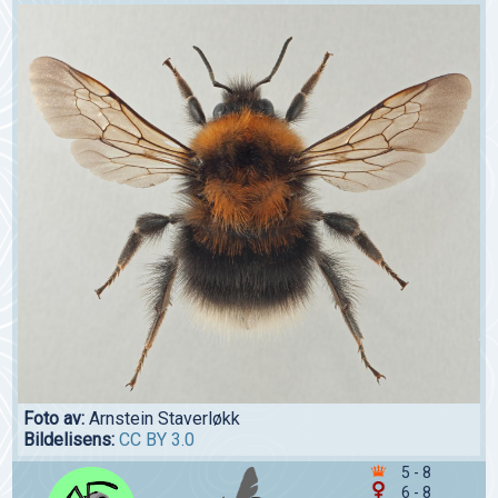
Foto av:
Arnstein Staverløkk
Bildelisens:
CC BY 3.0
5 - 8
6 - 8