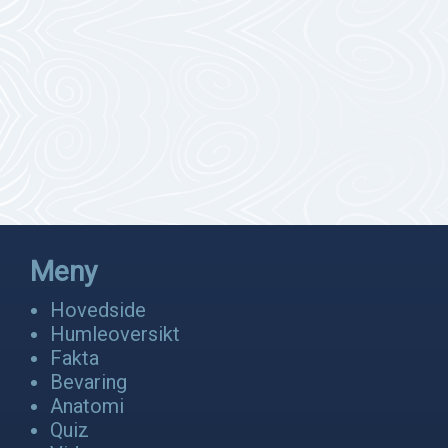
Meny
Hovedside
Humleoversikt
Fakta
Bevaring
Anatomi
Quiz