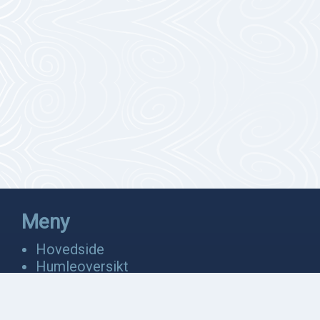
Meny
Hovedside
Humleoversikt
Fakta
Bevaring
Anatomi