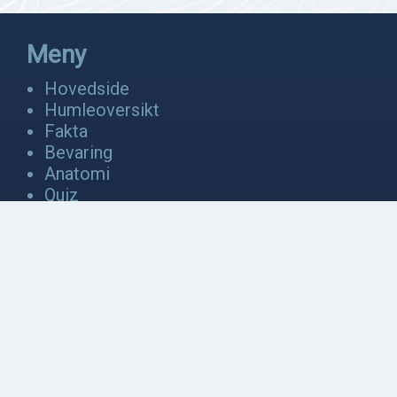
Meny
Hovedside
Humleoversikt
Fakta
Bevaring
Anatomi
Quiz
Video
Galleri
Kontakt oss
Om oss
Kontakt oss
Logg inn
Nettside laget av