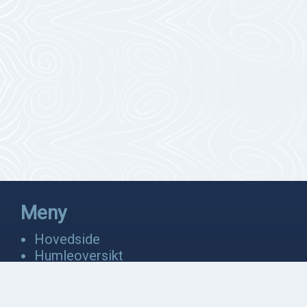
Meny
Hovedside
Humleoversikt
Fakta
Bevaring
Anatomi