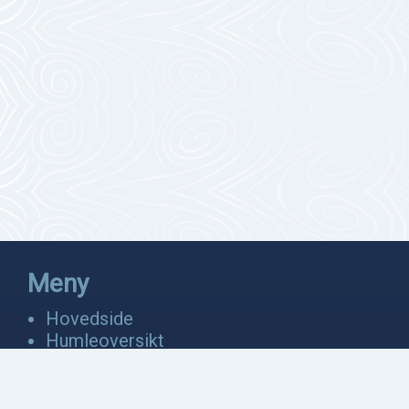
Meny
Hovedside
Humleoversikt
Fakta
Bevaring
Anatomi