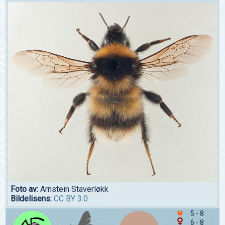
Foto av:
Arnstein Staverløkk
Bildelisens:
CC BY 3.0
5 - 8
6 - 8