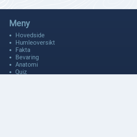
Meny
Hovedside
Humleoversikt
Fakta
Bevaring
Anatomi
Quiz
Video
Galleri
Kontakt oss
Om oss
Kontakt oss
Logg inn