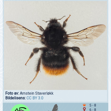
Foto av:
Arnstein Staverløkk
Bildelisens:
CC BY 3.0
5 - 8
6 - 8