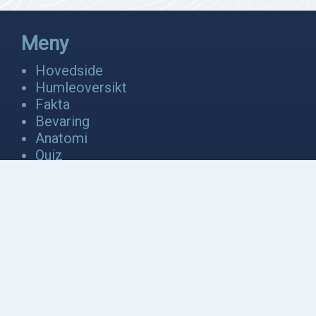
Meny
Hovedside
Humleoversikt
Fakta
Bevaring
Anatomi
Quiz
Video
Galleri
Kontakt oss
Om oss
Kontakt oss
Logg inn
Nettside laget av