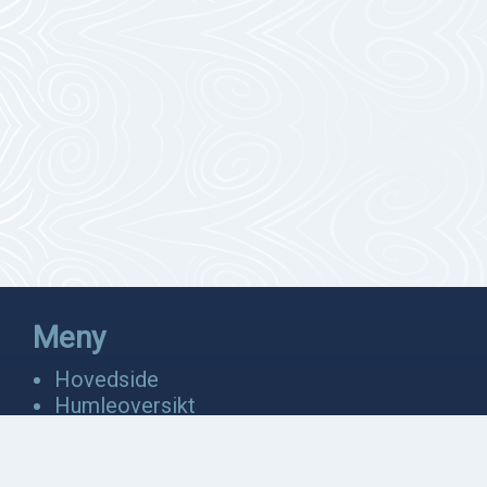
Meny
Hovedside
Humleoversikt
Fakta
Bevaring
Anatomi