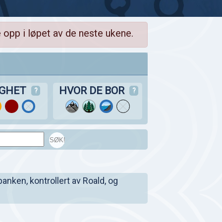
 opp i løpet av de neste ukene.
IGHET
HVOR DE BOR
?
?
SØK!
banken, kontrollert av Roald, og