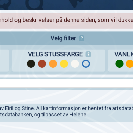
nhold og beskrivelser på denne siden, som vil dukke
Velg filter
?
VELG STUSSFARGE
VANL
?
Eiril og Stine. All kartinformasjon er hentet fra artsdata
artsdatabanken, og tilpasset av Helene.