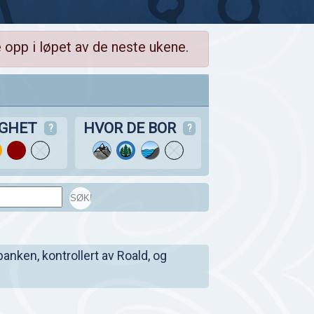
 opp i løpet av de neste ukene.
IGHET
HVOR DE BOR
?
?
SØK!
banken, kontrollert av Roald, og