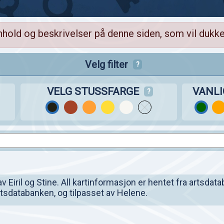
nhold og beskrivelser på denne siden, som vil dukke
Velg filter
?
VELG STUSSFARGE
VANL
?
Eiril og Stine. All kartinformasjon er hentet fra artsdata
artsdatabanken, og tilpasset av Helene.