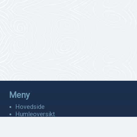
Meny
Hovedside
Humleoversikt
Fakta
Bevaring
Anatomi