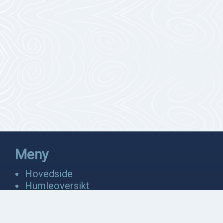
Meny
Hovedside
Humleoversikt
Fakta
Bevaring
Anatomi