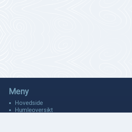
Meny
Hovedside
Humleoversikt
Fakta
Bevaring
Anatomi