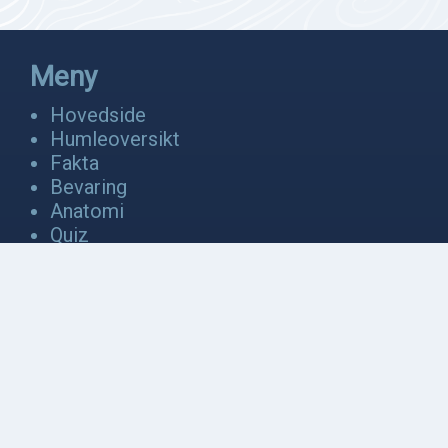
Meny
Hovedside
Humleoversikt
Fakta
Bevaring
Anatomi
Quiz
Video
Galleri
Kontakt oss
Om oss
Kontakt oss
Logg inn