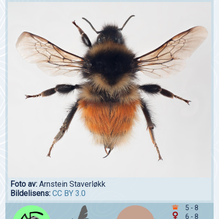
Foto av:
Arnstein Staverløkk
Bildelisens:
CC BY 3.0
5 - 8
6 - 8