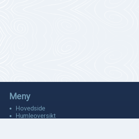
Meny
Hovedside
Humleoversikt
Fakta
Bevaring
Anatomi