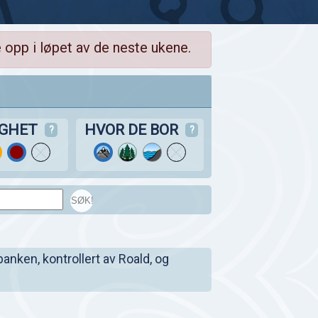
 opp i løpet av de neste ukene.
IGHET
HVOR DE BOR
?
?
SØK!
banken, kontrollert av Roald, og