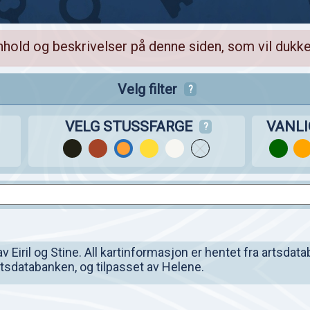
nhold og beskrivelser på denne siden, som vil dukke
Velg filter
?
VELG STUSSFARGE
VANL
?
Eiril og Stine. All kartinformasjon er hentet fra artsdata
artsdatabanken, og tilpasset av Helene.