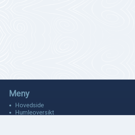
Meny
Hovedside
Humleoversikt
Fakta
Bevaring
Anatomi