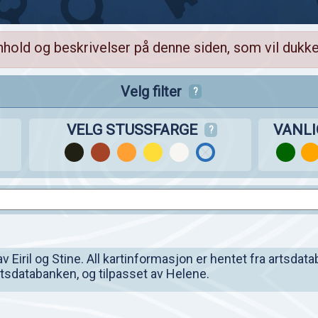
nhold og beskrivelser på denne siden, som vil dukke
Velg filter
?
VELG STUSSFARGE
VANL
?
Eiril og Stine. All kartinformasjon er hentet fra artsdata
artsdatabanken, og tilpasset av Helene.