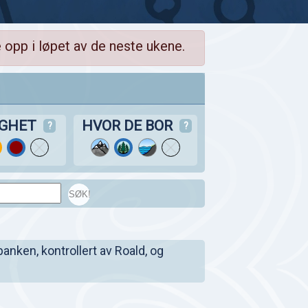
 opp i løpet av de neste ukene.
IGHET
HVOR DE BOR
?
?
SØK!
banken, kontrollert av Roald, og