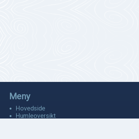
Meny
Hovedside
Humleoversikt
Fakta
Bevaring
Anatomi