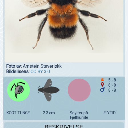
Foto av:
Arnstein Staverløkk
Bildelisens:
CC BY 3.0
5 - 8
6 - 8
8 - 8
KORT TUNGE
2.3 cm
Snylter på:
FLYTID
Fjellhumle
BESKRIVELSE