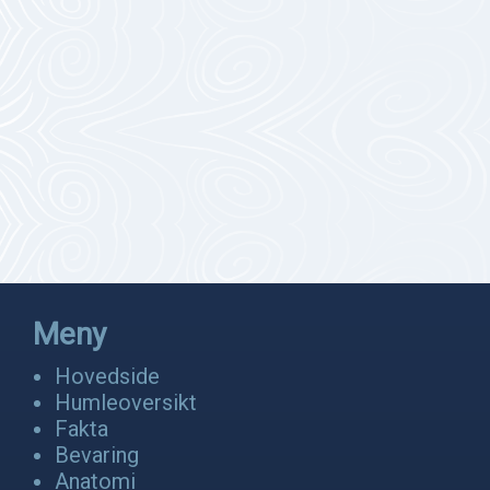
Meny
Hovedside
Humleoversikt
Fakta
Bevaring
Anatomi