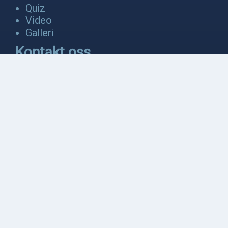
Quiz
Video
Galleri
Kontakt oss
Om oss
Kontakt oss
Logg inn
Nettside laget av
Helemork
og
Erik
Smistad
.
Samarbeidspartnere