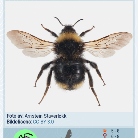
Foto av:
Arnstein Staverløkk
Bildelisens:
CC BY 3.0
5 - 8
6 - 8