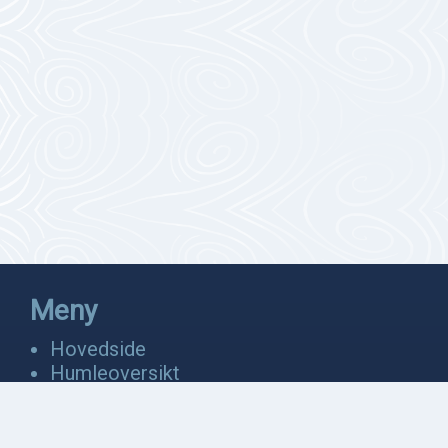
Meny
Hovedside
Humleoversikt
Fakta
Bevaring
Anatomi