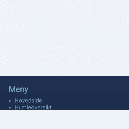
Meny
Hovedside
Humleoversikt
Fakta
Bevaring
Anatomi