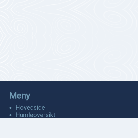
Meny
Hovedside
Humleoversikt
Fakta
Bevaring
Anatomi